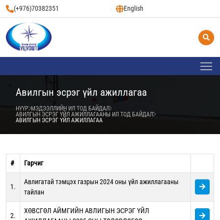
(+976)70382351
English
Авилгын эсрэг үйл ажиллагаа
НҮҮР
МЭДЭЭЛЛИЙН ИЛ ТОД БАЙДАЛ
АВИЛГЫН ЭСРЭГ ҮЙЛ АЖИЛЛАГААНЫ ИЛ ТОД БАЙДАЛ
АВИЛГЫН ЭСРЭГ ҮЙЛ АЖИЛЛАГАА
#
Гарчиг
Авлигатай тэмцэх газрын 2024 оны үйл ажиллагааны
1.
тайлан
ХӨВСГӨЛ АЙМГИЙН АВЛИГЫН ЭСРЭГ ҮЙЛ
2.