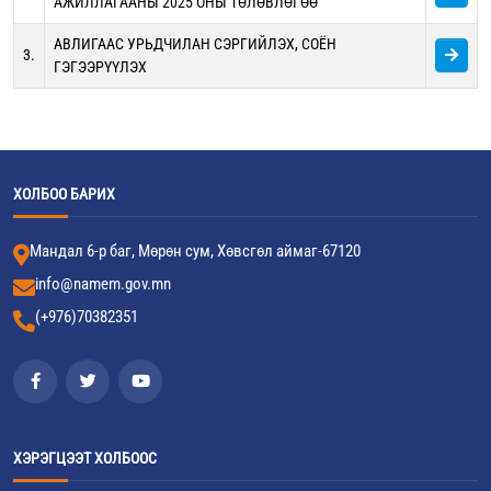
АЖИЛЛАГААНЫ 2025 ОНЫ ТӨЛӨВЛӨГӨӨ
АВЛИГААС УРЬДЧИЛАН СЭРГИЙЛЭХ, СОЁН
3.
ГЭГЭЭРҮҮЛЭХ
ХОЛБОО БАРИХ
Мандал 6-р баг, Мөрөн сум, Хөвсгөл аймаг-67120
info@namem.gov.mn
(+976)70382351
ХЭРЭГЦЭЭТ ХОЛБООС