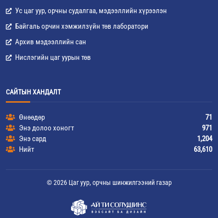
Ус цаг уур, орчны судалгаа, мэдээллийн хүрээлэн
Байгаль орчин хэмжилзүйн төв лаборатори
Архив мэдээллийн сан
Нислэгийн цаг уурын төв
САЙТЫН ХАНДАЛТ
Өнөөдөр
71
Энэ долоо хоногт
971
Энэ сард
1,204
Нийт
63,610
© 2026 Цаг уур, орчны шинжилгээний газар