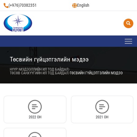
(+976)70382351
English
Төсвийн гүйцэтгэлийн мэдээ
НҮҮР
МЭДЭЭЛЛИЙН ИЛ ТОД БАЙДАЛ
ТӨСӨВ САНХҮҮГИЙН ИЛ ТОД БАЙДАЛ
ТӨСВИЙН ГҮЙЦЭТГЭЛИЙН МЭДЭЭ
2022 ОН
2021 ОН