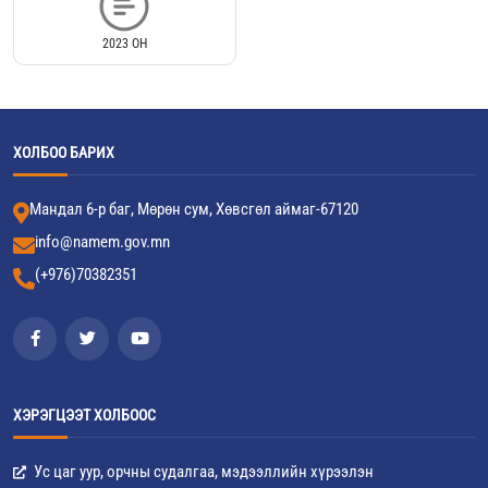
2023 ОН
ХОЛБОО БАРИХ
Мандал 6-р баг, Мөрөн сум, Хөвсгөл аймаг-67120
info@namem.gov.mn
(+976)70382351
ХЭРЭГЦЭЭТ ХОЛБООС
Ус цаг уур, орчны судалгаа, мэдээллийн хүрээлэн