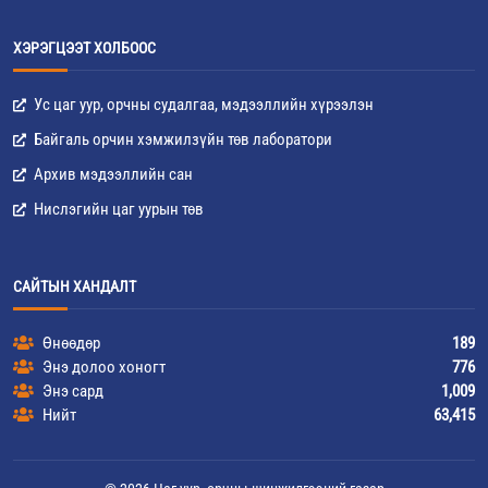
ХЭРЭГЦЭЭТ ХОЛБООС
Ус цаг уур, орчны судалгаа, мэдээллийн хүрээлэн
Байгаль орчин хэмжилзүйн төв лаборатори
Архив мэдээллийн сан
Нислэгийн цаг уурын төв
САЙТЫН ХАНДАЛТ
Өнөөдөр
189
Энэ долоо хоногт
776
Энэ сард
1,009
Нийт
63,415