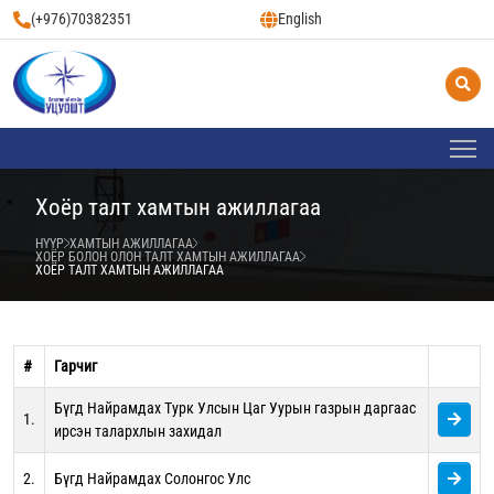
(+976)70382351
English
Хоёр талт хамтын ажиллагаа
НҮҮР
ХАМТЫН АЖИЛЛАГАА
ХОЁР БОЛОН ОЛОН ТАЛТ ХАМТЫН АЖИЛЛАГАА
ХОЁР ТАЛТ ХАМТЫН АЖИЛЛАГАА
#
Гарчиг
Бүгд Найрамдах Турк Улсын Цаг Уурын газрын даргаас
1.
ирсэн талархлын захидал
2.
Бүгд Найрамдах Солонгос Улс