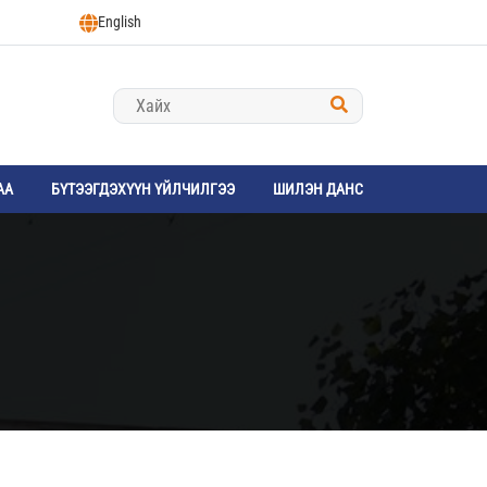
English
АА
БҮТЭЭГДЭХҮҮН ҮЙЛЧИЛГЭЭ
ШИЛЭН ДАНС