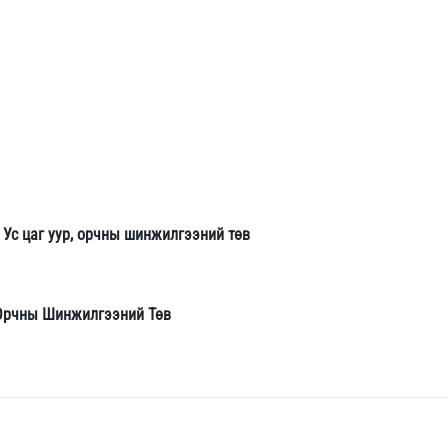
, Ус цаг уур, орчны шинжилгээний төв
 Орчны Шинжилгээний Төв