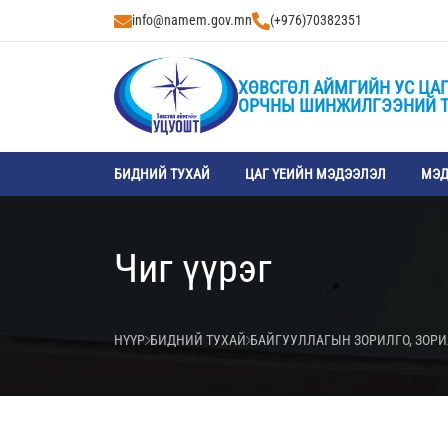
info@namem.gov.mn
(+976)70382351
ХӨВСГӨЛ АЙМГИЙН УС ЦАГ
ОРЧНЫ ШИНЖИЛГЭЭНИЙ 
БИДНИЙ ТУХАЙ
ЦАГ ҮЕИЙН МЭДЭЭЛЭЛ
МЭД
Чиг үүрэг
НҮҮР
БИДНИЙ ТУХАЙ
БАЙГУУЛЛАГЫН ЗОРИЛГО, ЗОР