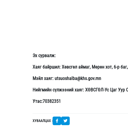
Эх сурвалж:
Хаяг байршил: Хөвсгөл аймаг, Мөрөн хот, 6-р баг
Мэйл хаяг: utsuoshalba@khs.gov.mn
Нийгмийн сүлжээний хаяг: ХӨВСГӨЛ-Ус Цаг Уур
Утас:70382351
ХУВААЛЦАХ :