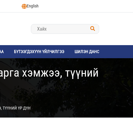
English
АА
БҮТЭЭГДЭХҮҮН ҮЙЛЧИЛГЭЭ
ШИЛЭН ДАНС
арга хэмжээ, түүний
, ТҮҮНИЙ ҮР ДҮН