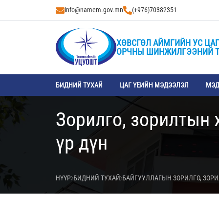
info@namem.gov.mn
(+976)70382351
ХӨВСГӨЛ АЙМГИЙН УС ЦАГ
ОРЧНЫ ШИНЖИЛГЭЭНИЙ 
БИДНИЙ ТУХАЙ
ЦАГ ҮЕИЙН МЭДЭЭЛЭЛ
МЭД
Зорилго, зорилтын 
үр дүн
НҮҮР
БИДНИЙ ТУХАЙ
БАЙГУУЛЛАГЫН ЗОРИЛГО, ЗОР