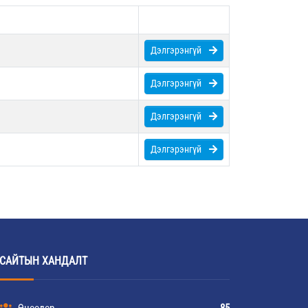
Дэлгэрэнгүй
Дэлгэрэнгүй
Дэлгэрэнгүй
Дэлгэрэнгүй
САЙТЫН ХАНДАЛТ