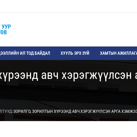
 УУР
ТӨВ
ЭЭЛЛИЙН ИЛ ТОД БАЙДАЛ
ХУУЛЬ ЭРХ ЗҮЙ
ХАМТЫН АЖИЛЛАГ
хүрээнд авч хэрэгжүүлсэн 
ИЛТУУД
ЗОРИЛГО, ЗОРИЛТЫН ХҮРЭЭНД АВЧ ХЭРЭГЖҮҮЛСЭН АРГА ХЭМЖЭЭ