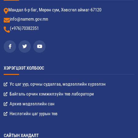
Мандал 6-р баг, Мөрөн сум, Хөвсгөл аймаг-67120
info@namem.gov.mn
(+976)70382351
ХЭРЭГЦЭЭТ ХОЛБООС
Ус цаг уур, орчны судалгаа, мэдээллийн хүрээлэн
Байгаль орчин хэмжилзүйн төв лаборатори
Архив мэдээллийн сан
Нислэгийн цаг уурын төв
САЙТЫН ХАНДАЛТ