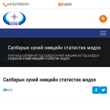
(+976)70382351
English
Салбарын хүний нөөцийн статистик мэдээ
НҮҮР
МЭДЭЭЛЛИЙН ИЛ ТОД БАЙДАЛ
ХҮНИЙ НӨӨЦИЙН ИЛ ТОД БАЙДАЛ
САЛБАРЫН ХҮНИЙ НӨӨЦИЙН СТАТИСТИК МЭДЭЭ
Салбарын хүний нөөцийн статистик мэдээ
830