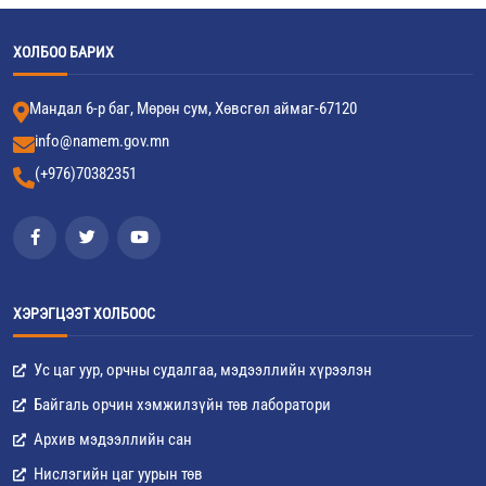
ХОЛБОО БАРИХ
Мандал 6-р баг, Мөрөн сум, Хөвсгөл аймаг-67120
info@namem.gov.mn
(+976)70382351
ХЭРЭГЦЭЭТ ХОЛБООС
Ус цаг уур, орчны судалгаа, мэдээллийн хүрээлэн
Байгаль орчин хэмжилзүйн төв лаборатори
Архив мэдээллийн сан
Нислэгийн цаг уурын төв