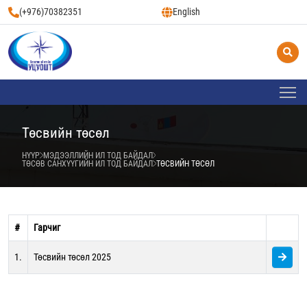
(+976)70382351
English
Төсвийн төсөл
НҮҮР
МЭДЭЭЛЛИЙН ИЛ ТОД БАЙДАЛ
ТӨСӨВ САНХҮҮГИЙН ИЛ ТОД БАЙДАЛ
ТӨСВИЙН ТӨСӨЛ
#
Гарчиг
1.
Төсвийн төсөл 2025