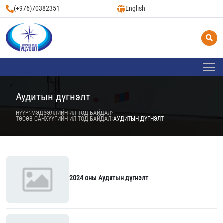
(+976)70382351
English
Аудитын дүгнэлт
НҮҮР
МЭДЭЭЛЛИЙН ИЛ ТОД БАЙДАЛ
ТӨСӨВ САНХҮҮГИЙН ИЛ ТОД БАЙДАЛ
АУДИТЫН ДҮГНЭЛТ
2024 оны Аудитын дүгнэлт