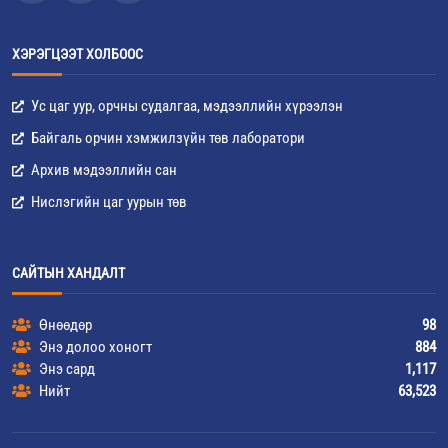
ХЭРЭГЦЭЭТ ХОЛБООС
Ус цаг уур, орчны судалгаа, мэдээллийн хүрээлэн
Байгаль орчин хэмжилзүйн төв лаборатори
Архив мэдээллийн сан
Нислэгийн цаг уурын төв
САЙТЫН ХАНДАЛТ
Өнөөдөр
98
Энэ долоо хоногт
884
Энэ сард
1,117
Нийт
63,523