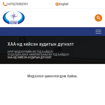
(+976)70382351
English
ХАА-нд хийсэн аудитын дүгнэлт
НҮҮР
МЭДЭЭЛЛИЙН ИЛ ТОД БАЙДАЛ
ХУДАЛДАН АВАХ АЖИЛЛАГААНЫ ИЛ ТОД БАЙДАЛ
ХАА-НД ХИЙСЭН АУДИТЫН ДҮГНЭЛТ
Мэдээлэл шинэчлэгдэж байна.