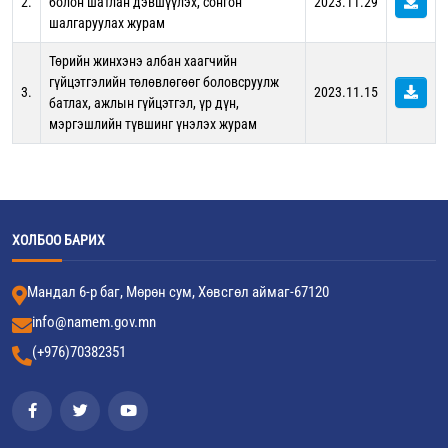
2.
болон шатлан дэвшүүлэх, сонгон
2023.11.29
шалгаруулах журам
Төрийн жинхэнэ албан хаагчийн
гүйцэтгэлийн төлөвлөгөөг боловсруулж
3.
2023.11.15
батлах, ажлын гүйцэтгэл, үр дүн,
мэргэшлийн түвшинг үнэлэх журам
ХОЛБОО БАРИХ
Мандал 6-р баг, Мөрөн сум, Хөвсгөл аймаг-67120
info@namem.gov.mn
(+976)70382351