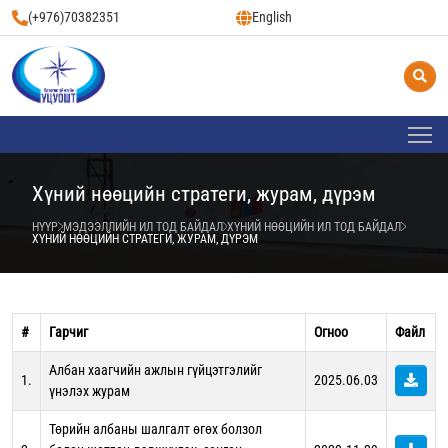
(+976)70382351
English
Хүний нөөцийн стратеги, журам, дүрэм
НҮҮР
МЭДЭЭЛЛИЙН ИЛ ТОД БАЙДАЛ
ХҮНИЙ НӨӨЦИЙН ИЛ ТОД БАЙДАЛ
ХҮНИЙ НӨӨЦИЙН СТРАТЕГИ, ЖУРАМ, ДҮРЭМ
#
Гарчиг
Огноо
Файл
Албан хаагчийн ажлын гүйцэтгэлийг
1.
2025.06.03
үнэлэх журам
Төрийн албаны шалгалт өгөх болзол