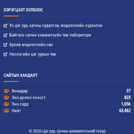
ХЭРЭГЦЭЭТ ХОЛБООС
Ус цаг уур, орчны судалгаа, мэдээллийн хүрээлэн
Байгаль орчин хэмжилзүйн төв лаборатори
Архив мэдээллийн сан
Нислэгийн цаг уурын төв
САЙТЫН ХАНДАЛТ
Өнөөдөр
37
Энэ долоо хоногт
823
Энэ сард
1,056
Нийт
63,462
© 2026 Цаг уур, орчны шинжилгээний газар