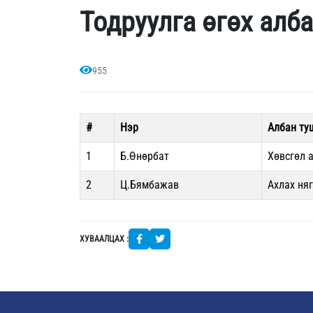
Тодруулга өгөх алба
955
#
Нэр
Албан ту
1
Б.Өнөрбат
Хөвсгөл 
2
Ц.Бямбажав
Ахлах ня
ХУВААЛЦАХ :