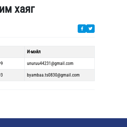
хим хаяг
И-мэйл
99
unuruu44231@gmail.com
93
byambaa.ts0830@gmail.com