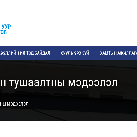
 УУР
ТӨВ
ЭЭЛЛИЙН ИЛ ТОД БАЙДАЛ
ХУУЛЬ ЭРХ ЗҮЙ
ХАМТЫН АЖИЛЛАГ
ан тушаалтны мэдээлэл
ТНЫ МЭДЭЭЛЭЛ