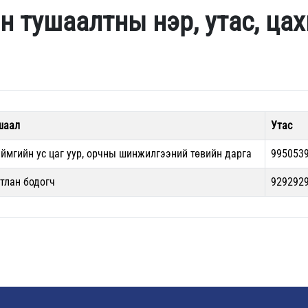
н тушаалтны нэр, утас, ца
шаал
Утас
аймгийн ус цаг уур, орчны шинжилгээний төвийн дарга
995053
гтлан бодогч
929292