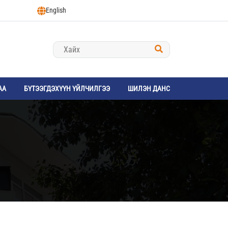
English
АА
БҮТЭЭГДЭХҮҮН ҮЙЛЧИЛГЭЭ
ШИЛЭН ДАНС