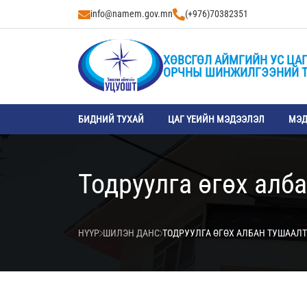
info@namem.gov.mn
(+976)70382351
ХӨВСГӨЛ АЙМГИЙН УС ЦАГ
ОРЧНЫ ШИНЖИЛГЭЭНИЙ 
БИДНИЙ ТУХАЙ
ЦАГ ҮЕИЙН МЭДЭЭЛЭЛ
МЭД
Тодруулга өгөх алб
НҮҮР
ШИЛЭН ДАНС
ТОДРУУЛГА ӨГӨХ АЛБАН ТУШААЛ