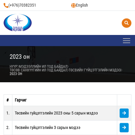
(+976)70382351
English
2023 он
НҮҮР
МЭДЭЭЛЛИЙН ИЛ ТОД БАЙДАЛ
ТӨСӨВ САНХҮҮГИЙН ИЛ ТОД БАЙДАЛ
ТӨСВИЙН ГҮЙЦЭТГЭЛИЙН МЭДЭЭ
2023 ОН
#
Гарчиг
1.
Төсвийн гүйцэтгэлийн 2023 оны 5 сарын мэдээ
2.
Төсвийн гүйцэтгэлийн 3 сарын мэдээ