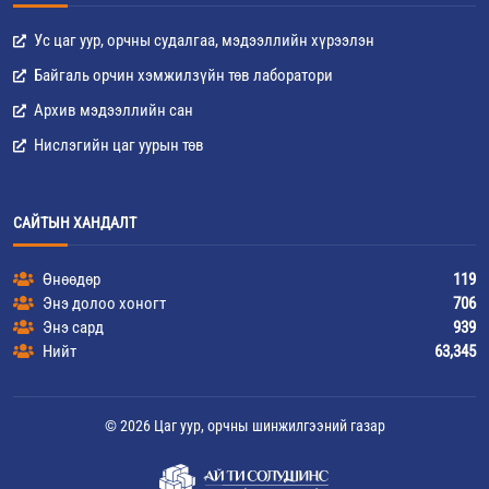
Ус цаг уур, орчны судалгаа, мэдээллийн хүрээлэн
Байгаль орчин хэмжилзүйн төв лаборатори
Архив мэдээллийн сан
Нислэгийн цаг уурын төв
САЙТЫН ХАНДАЛТ
Өнөөдөр
119
Энэ долоо хоногт
706
Энэ сард
939
Нийт
63,345
© 2026 Цаг уур, орчны шинжилгээний газар