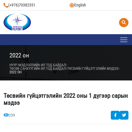
(+976)70382351
English
2022 он
НҮҮР
МЭДЭЭЛЛИЙН ИЛ ТОД БАЙДАЛ
ТӨСӨВ САНХҮҮГИЙН ИЛ ТОД БАЙДАЛ
ТӨСВИЙН ГҮЙЦЭТГЭЛИЙН МЭДЭЭ
2022 ОН
Төсвийн гүйцэтгэлийн 2022 оны 1 дүгээр сарын
мэдээ
239