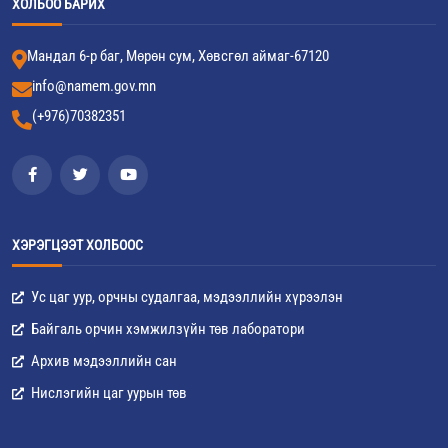
ХОЛБОО БАРИХ
Мандал 6-р баг, Мөрөн сум, Хөвсгөл аймаг-67120
info@namem.gov.mn
(+976)70382351
ХЭРЭГЦЭЭТ ХОЛБООС
Ус цаг уур, орчны судалгаа, мэдээллийн хүрээлэн
Байгаль орчин хэмжилзүйн төв лаборатори
Архив мэдээллийн сан
Нислэгийн цаг уурын төв