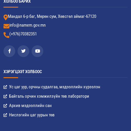
ХОЛБОО БАРИХ
Мандал 6-р баг, Мөрөн сум, Хөвсгөл аймаг-67120
info@namem.gov.mn
(+976)70382351
ХЭРЭГЦЭЭТ ХОЛБООС
Ус цаг уур, орчны судалгаа, мэдээллийн хүрээлэн
Байгаль орчин хэмжилзүйн төв лаборатори
Архив мэдээллийн сан
Нислэгийн цаг уурын төв