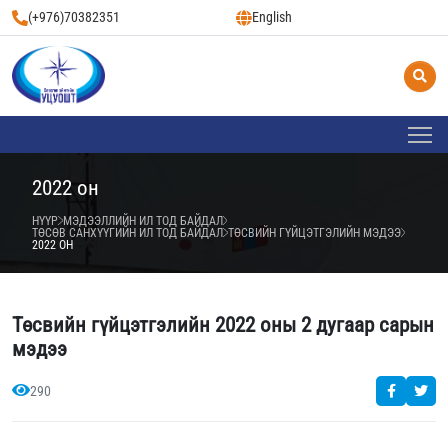
(+976)70382351
English
2022 он
НҮҮР
МЭДЭЭЛЛИЙН ИЛ ТОД БАЙДАЛ
ТӨСӨВ САНХҮҮГИЙН ИЛ ТОД БАЙДАЛ
ТӨСВИЙН ГҮЙЦЭТГЭЛИЙН МЭДЭЭ
2022 ОН
Төсвийн гүйцэтгэлийн 2022 оны 2 дугаар сарын
мэдээ
290