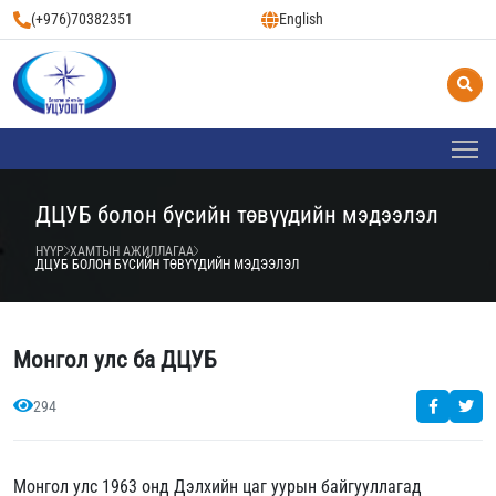
(+976)70382351
English
ДЦУБ болон бүсийн төвүүдийн мэдээлэл
НҮҮР
ХАМТЫН АЖИЛЛАГАА
ДЦУБ БОЛОН БҮСИЙН ТӨВҮҮДИЙН МЭДЭЭЛЭЛ
Монгол улс ба ДЦУБ
294
Монгол улс 1963 онд Дэлхийн цаг уурын байгууллагад