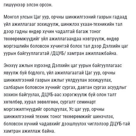
гишүүнээр элсэн орсон.
Монгол улсын Цаг уур, орчны шинжилгээний газрын гадаад
үйл ажиллагааг зохицуулж, шинжлэх ухаан-техникийн тал
дээр гадны өндөр хүчин чадалтай багаж тоног
төхөөрөмжүүдийг үйл ажиллагаандаа нэвтрүүлж, өндөр
мэргэшлийн боловсон хүчинтэй болох тал дээр Дэлхийн цаг
уурын байгууллагатай /ДЦУБ/ хамтран ажиллажбайна.
Энэхүү ажлын хүрээнд Дэлхийн цаг уурын байгууллагаас
явуулж буй бодлого, үйл ажиллагаатай Цаг уур, орчны
шинжилгээний газрын ажлыг уялдуулан зохицуулах,
салбарын боловсон хүчнийг сургах, давтан сургах асуудлыг
зохион байгуулах, ДЦУБ-аас хэрэгжүүлж буй олон талт
хөтөлбөр, хурал зөвөлгөөн, сургалт семинарт
мэргэжилтнүүдийг оролцуулах, Ус цаг уур, орчны
шинжилгээний техник тоног төхөөрөмжийг шинэчлэх,
боловсон хүчний чадавхийг дээшлүүлэх чиглэлээр ДЦУБ-тай
хамтран ажиллаж байна.