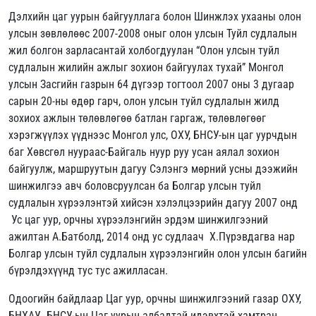
Дэлхийн цаг уурын байгууллага болон Шинжлэх ухааны олон
улсын зөвлөлөөс 2007-2008 оныг олон улсын Туйл судлалын
жил болгон зарласантай холбогдуулан “Олон улсын туйл
судлалын жилийн ажлыг зохион байгуулах тухай” Монгол
улсын Засгийн газрын 64 дүгээр тогтоол 2007 оны 3 дугаар
сарын 20-ны өдөр гарч, олон улсын туйл судлалын жилд
зохиох ажлын төлөвлөгөө батлан гаргаж, төлөвлөгөөг
хэрэгжүүлэх үүднээс Монгол улс, ОХУ, БНСУ-ын цаг уурчдын
баг Хөвсгөл нуураас-Байгаль нуур руу усан аялал зохион
байгуулж, маршруутын дагуу Сэлэнгэ мөрний усны дээжийн
шинжилгээ авч боловсруулсан ба Болгар улсын туйл
судлалын хүрээлэнтэй хийсэн хэлэлцээрийн дагуу 2007 онд
Ус цаг уур, орчны хүрээлэнгийн эрдэм шинжилгээний
ажилтан А.Батболд, 2014 онд ус судлаач Х.Пүрэвдагва нар
Болгар улсын туйл судлалын хүрээлэнгийн олон улсын багийн
бүрэлдэхүүнд тус тус ажилласан.
Одоогийн байдлаар Цаг уур, орчны шинжилгээний газар ОХУ,
БНХАУ, БНСУ-ын Цаг уурын албадтай идэвхтэй хамтран