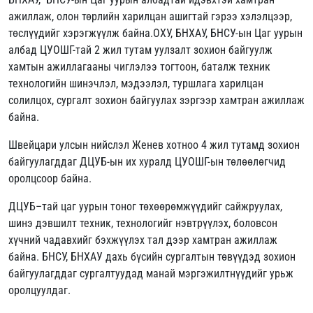
ажиллаж, олон төрлийн харилцан ашигтай гэрээ хэлэлцээр,
төслүүдийг хэрэгжүүлж байна.ОХУ, БНХАУ, БНСУ-ын Цаг уурын
албад ЦУОШГ-тай 2 жил тутам уулзалт зохион байгуулж
хамтын ажиллагааны чиглэлээ тогтоон, баталж техник
технологийн шинэчлэл, мэдээлэл, туршлага харилцан
солилцох, сургалт зохион байгуулах зэргээр хамтран ажиллаж
байна.
Швейцари улсын нийслэл Женев хотноо 4 жил тутамд зохион
байгуулагддаг ДЦУБ-ын их хуралд ЦУОШГ-ын төлөөлөгчид
оролцсоор байна.
ДЦУБ–тай цаг уурын тоног төхөөрөмжүүдийг сайжруулах,
шинэ дэвшилт техник, технологийг нэвтрүүлэх, боловсон
хүчний чадавхийг бэхжүүлэх тал дээр хамтран ажиллаж
байна. БНСУ, БНХАУ дахь бүсийн сургалтын төвүүдэд зохион
байгуулагддаг сургалтуудад манай мэргэжилтнүүдийг урьж
оролцуулдаг.