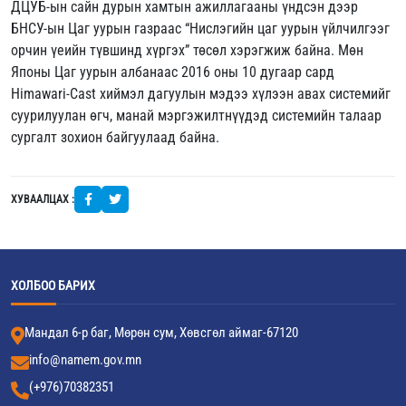
ДЦУБ-ын сайн дурын хамтын ажиллагааны үндсэн дээр
БНСУ-ын Цаг уурын газраас “Нислэгийн цаг уурын үйлчилгээг
орчин үеийн түвшинд хүргэх” төсөл хэрэгжиж байна. Мөн
Японы Цаг уурын албанаас 2016 оны 10 дугаар сард
Himawari-Cast хиймэл дагуулын мэдээ хүлээн авах системийг
суурилуулан өгч, манай мэргэжилтнүүдэд системийн талаар
сургалт зохион байгуулаад байна.
ХУВААЛЦАХ :
ХОЛБОО БАРИХ
Мандал 6-р баг, Мөрөн сум, Хөвсгөл аймаг-67120
info@namem.gov.mn
(+976)70382351