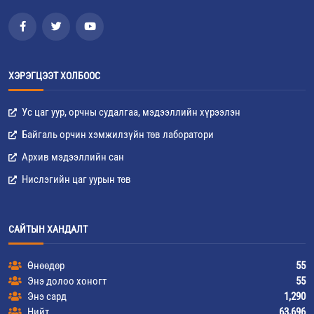
ХЭРЭГЦЭЭТ ХОЛБООС
Ус цаг уур, орчны судалгаа, мэдээллийн хүрээлэн
Байгаль орчин хэмжилзүйн төв лаборатори
Архив мэдээллийн сан
Нислэгийн цаг уурын төв
САЙТЫН ХАНДАЛТ
Өнөөдөр
55
Энэ долоо хоногт
55
Энэ сард
1,290
Нийт
63,696