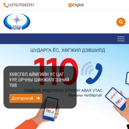
(+976)70382351
English
ХӨВСГӨЛ АЙМГИЙН УС ЦАГ
УУР, ОРЧНЫ ШИНЖИЛГЭЭНИЙ
ТӨВ
Дэлгэрэнгүй