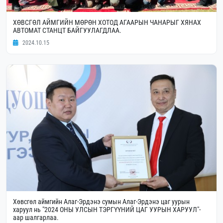
ХӨВСГӨЛ АЙМГИЙН МӨРӨН ХОТОД АГААРЫН ЧАНАРЫГ ХЯНАХ
АВТОМАТ СТАНЦТ БАЙГУУЛАГДЛАА.
2024.10.15
Хөвсгөл аймгийн Алаг-Эрдэнэ сумын Алаг-Эрдэнэ цаг уурын
харуул нь "2024 ОНЫ УЛСЫН ТЭРГҮҮНИЙ ЦАГ УУРЫН ХАРУУЛ"-
аар шалгарлаа.