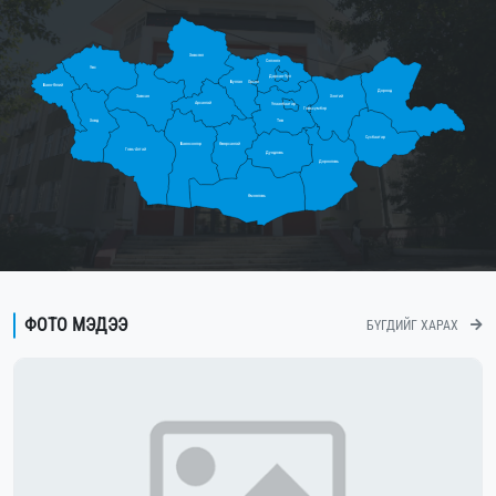
Хөвсгөл
Сэлэнгэ
Увс
Дархан-Уул
Булган
Орхон
Баян-Өлгий
Дорнод
Завхан
Хэнтий
Архангай
Улаанбаатар
Говьсүмбэр
Ховд
Төв
Сүхбаатар
Баянхонгор
Өвөрхангай
Говь-Алтай
Дундговь
Дорноговь
Өмнөговь
ФОТО МЭДЭЭ
БҮГДИЙГ ХАРАХ