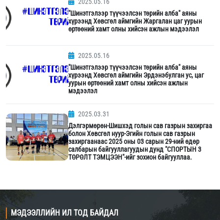
2025.05.16
"Шинэтгэлээр түүчээлсэн төрийн алба" аяны
хүрээнд Хөвсгөл аймгийн Жаргалан цаг уурын
өртөөний хамт олны хийсэн ажлын мэдээлэл
2025.05.16
"Шинэтгэлээр түүчээлсэн төрийн алба" аяны
хүрээнд Хөвсгөл аймгийн Эрдэнэбулган ус, цаг
уурын өртөөний хамт олны хийсэн ажлын
мэдээлэл
2025.03.31
Дэлгэрмөрөн-Шишхэд голын сав газрын захиргаа
болон Хөвсгөл нуур-Эгийн голын сав газрын
захиргаанаас 2025 оны 03 сарын 29-ний өдөр
салбарын байгууллагуудын дунд "СПОРТЫН 3
ТӨРӨЛТ ТЭМЦЭЭН"-ийг зохион байгууллаа.
МЭДЭЭЛЛИЙН ИЛ ТОД БАЙДАЛ