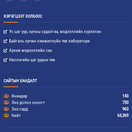
ХЭРЭГЦЭЭТ ХОЛБООС
Ус цаг уур, орчны судалгаа, мэдээллийн хүрээлэн
Байгаль орчин хэмжилзүйн төв лаборатори
Архив мэдээллийн сан
Нислэгийн цаг уурын төв
САЙТЫН ХАНДАЛТ
Өнөөдөр
143
Энэ долоо хоногт
730
Энэ сард
963
Нийт
63,369