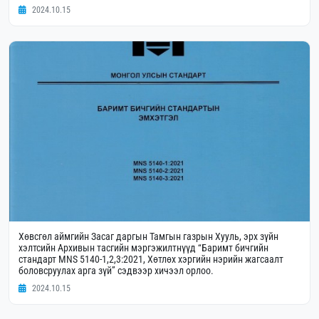
2024.10.15
Хөвсгөл аймгийн Засаг даргын Тамгын газрын Хууль, эрх зүйн
хэлтсийн Архивын тасгийн мэргэжилтнүүд “Баримт бичгийн
стандарт MNS 5140-1,2,3:2021, Хөтлөх хэргийн нэрийн жагсаалт
боловсруулах арга зүй” сэдвээр хичээл орлоо.
2024.10.15